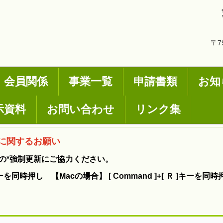
〒7
会員関係
事業一覧
申請書類
お知
示資料
お問い合わせ
リンク集
に関するお願い
の*強制更新にご協力ください。
F5 ]キーを同時押し 【Macの場合】 [ Command ]+[ Ｒ ]キーを同