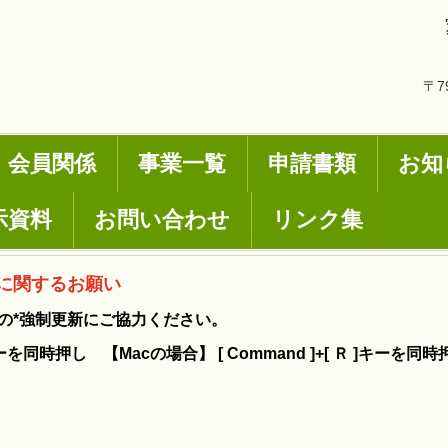
〒7
会員関係
事業一覧
申請書類
お知
示資料
お問い合わせ
リンク集
に関するお願い
の*強制更新にご協力ください。
F5 ]キーを同時押し 【Macの場合】 [ Command ]+[ Ｒ ]キーを同