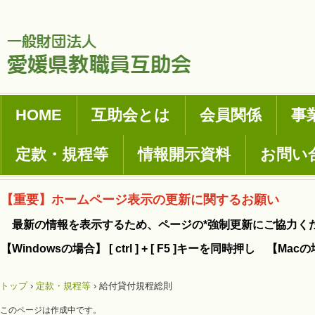
HOME
互助会とは
会員関係
事
定款・規程等
情報開示資料
お問い
【重要】ホームページ表示の更新に関するお願い
最新の情報を表示するため、ページの*強制更新にご協力く
【Windowsの場合】 [ ctrl ] + [ F5 ]キーを同時押し 【Mac
トップ
›
定款・規程等
›
給付貸付規程総則
このページは作成中です。