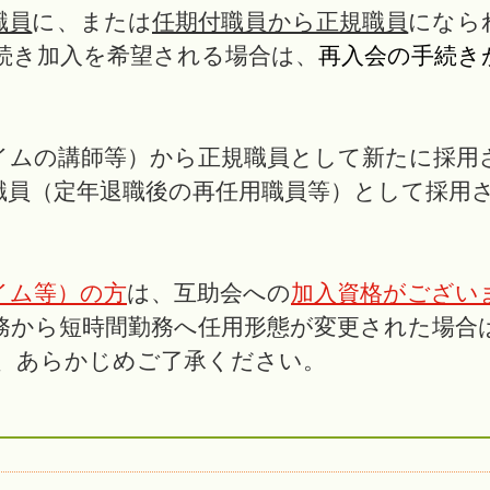
職員
に、または
任期付職員から正規職員
になら
続き加入を希望される場合は、
再入会の手続き
イムの講師等）から正規職員として新たに採用
職員（定年退職後の再任用職員等）として採用
イム等）の方
は、互助会への
加入資格がござい
務から短時間勤務へ任用形態が変更された場合
、あらかじめご了承ください。