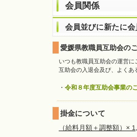
会員関係
会員並びに新たに会
愛媛県教職員互助会の
員
いつも
教職
互助会の運営に
互助会の入退会及び、よくあ
・
令和８年度互助会事業の
掛金について
（給料月額＋調整額）× 1,