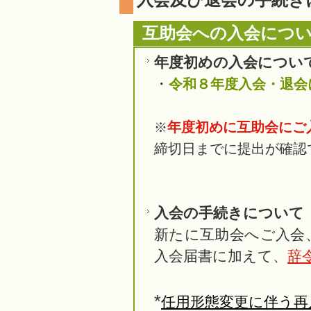
互助会への入会につ
年度初めの入会につい
・
令和８年度入会・退会に
年度初めに互助会にご
※
締切日までに提出が確認
入会の手続きについて
新たに互助会へご入会
入会届書に加えて、
辞
*
任用形態変更に伴う再