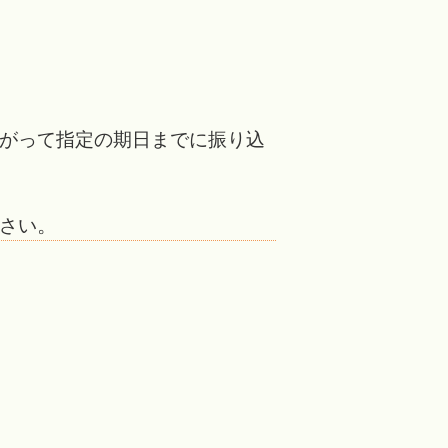
がって指定の期日
までに振り込
。
さい