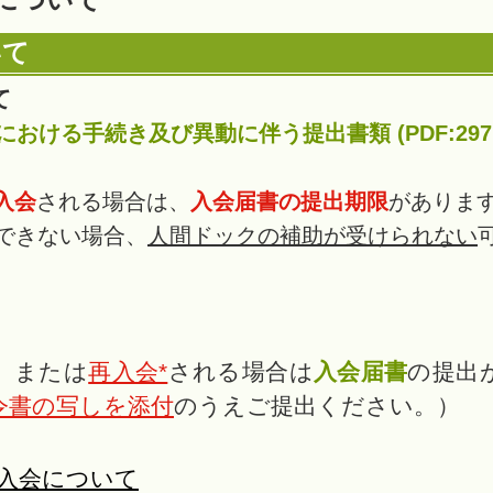
いて
て
おける手続き及び異動に伴う提出書類 (PDF:297K
入会
される場合は、
入会届書の提出期限
がありま
できない場合、
人間ドックの補助が受けられない
、または
再入会*
される場合は
入会届書
の提出
令書の写しを添付
のうえご提出ください。）
入会について