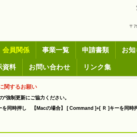
〒7
会員関係
事業一覧
申請書類
お知
示資料
お問い合わせ
リンク集
に関するお願い
の*強制更新にご協力ください。
F5 ]キーを同時押し 【Macの場合】 [ Command ]+[ Ｒ ]キーを同