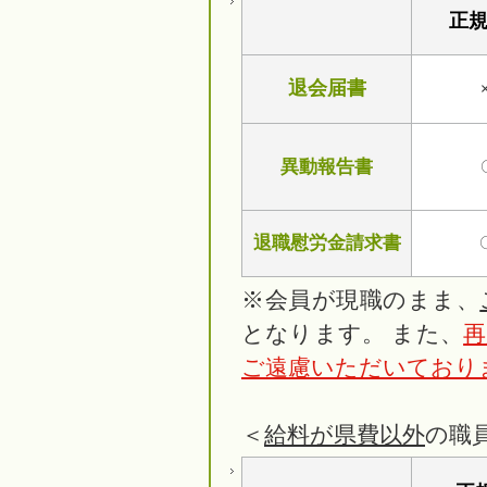
正
退会届書
異動報告書
退職慰労金請求書
〇（
※会員が現職のまま、
となります。 また、
再
ご遠慮いただいており
＜
給料が県費以外
の職