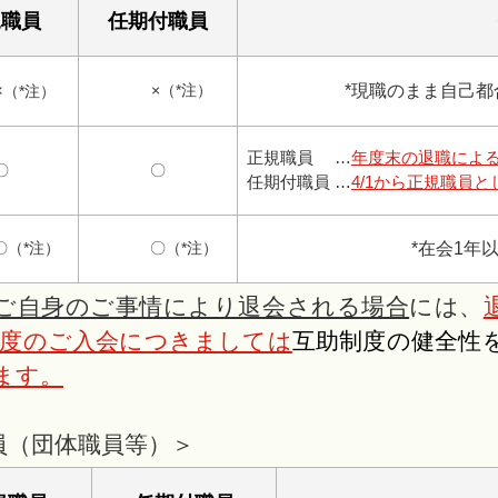
規職員
任期付職員
×
×（*注）
*現職のまま自己
（*注）
正規職員 …
年度末の退職によ
〇
〇
任期付職員 …
4/1から正規職員
*注）
〇（*注）
*在会1年
ご自身のご事情により退会される場合
には、
度のご入会につきましては
互助制度の健全性
ます。
員（団体職員等）＞