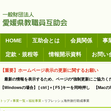
HOME
互助会とは
会員関係
事
定款・規程等
情報開示資料
お問い
【重要】ホームページ表示の更新に関するお願い
最新の情報を表示するため、ページの*強制更新にご協力く
【Windowsの場合】 [ ctrl ] + [ F5 ]キーを同時押し 【Mac
トップ
›
事業一覧
›
福祉事業
›
リフレッシュ海外旅行助成事業