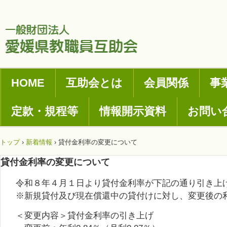
HOME
互助会とは
会員関係
事
定款・規程等
情報開示資料
お問い
トップ
›
新着情報
›
貸付金利率の変更について
貸付金利率の変更について
令和８年４月１日より貸付金利率が下記の通り引き上
※新規貸付及び現在償還中の貸付けに対し、変更後の
＜変更内容＞貸付金利率の引き上げ